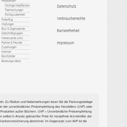
Heilpflanzen
Wichtige Heilpflanzen
Datenschutz
Teemischungen
Richtig zubereitet
Verbraucherrechte
Pollenflug
Impfungen
Blut- & Organspende
Barrierefreiheit
Selbsthilfegruppen
Interessante Links
Impressum
Partner & Freunde
Zuzahlungen
Notinsel
Berufsbilder
Beratungsvideos
itteln: Zu Risiken und Nebenwirkungen lesen Sie die Packungsbeilage
nüber der unverbindlichen Preisempfehlung des Herstellers (UVP) oder
ien Produkten außer Büchern. UVP = Unverbindliche Preisempfehlung
selbst in Ansatz gebrachter Preis für rezeptfreie Arzneimittel, der
n Krankenversicherung abrechnet. Im Gegensatz zum AVP ist die