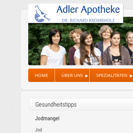
▸
▸
HOME
ÜBER UNS
SPEZIALITÄTEN
Gesundheitstipps
Jodmangel
Jod