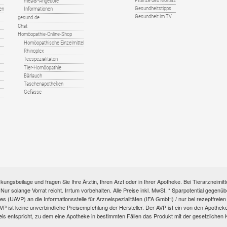
Pflanze des Monats
mea®-Angebote
Gesundheitstipps
en
Informationen
Gesundheit im TV
gesund.de
Chat
Homöopathie-Online-Shop
Homöopathische Einzelmittel
Rhinoplex
Teespezialitäten
Tier-Homöopathie
Bärlauch
Taschenapotheken
Gefässe
kungsbeilage und fragen Sie Ihre Ärztin, Ihren Arzt oder in Ihrer Apotheke. Bei Tierarzneim
e. Nur solange Vorrat reicht. Irrtum vorbehalten. Alle Preise inkl. MwSt. * Sparpotential gege
s (UAVP) an die Informationsstelle für Arzneispezialitäten (IFA GmbH) / nur bei rezeptfre
ist keine unverbindliche Preisempfehlung der Hersteller. Der AVP ist ein von den Apotheken 
eis entspricht, zu dem eine Apotheke in bestimmten Fällen das Produkt mit der gesetzliche