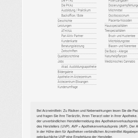
Die PTAs
Potenzangaben
Die PKAs
Dosierungsempfehlung
Ausbildung / Praktikum
Milchmittel
Backoffice / Bote
Oscillococcinum
Placenta-Nosoden
Geschichte
Leistungen
Hausspezialitäten
Teespezialitäten
ATHINA
Pari Aktiv Partner
Brust- und Hustentee
Kundenkarte
Milchbildungstee
Beratungsleistung
Blasen- und Nierentee
Zeitschriften
Die Basis - Allergie
Qualitätsrichtlinie
Naturheilpflanzen
Jobs
Medizinisches Cannabis
Akad. Ausbildungsapotheke
Bildergalerie
Apotheke im Ärztezentrum
Ärztezentrum Ellwangen
Kundenumfrage
Bei Arzneimitteln: Zu Risiken und Nebenwirkungen lesen Sie die Pac
und fragen Sie Ihre Tierärztin, Ihren Tierarzt oder in Ihrer Apothek
der unverbindlichen Herstellermeldung des Apothekenverkaufspreise
des Herstellers (UVP). AVP = Apothekenverkaufspreis (AVP). Der AVP 
in der Höhe dem für Apotheken verbindlichen Arzneimittel Abgabepr
gebräuchliche UVP eine Empfehlung der Hersteller.