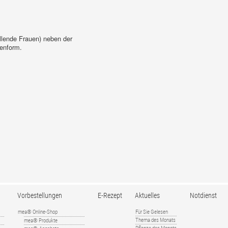
illende Frauen) neben der
tenform.
Vorbestellungen
E-Rezept
Aktuelles
Notdienst
mea® Online-Shop
Für Sie Gelesen
Thema des Monats
mea® Produkte