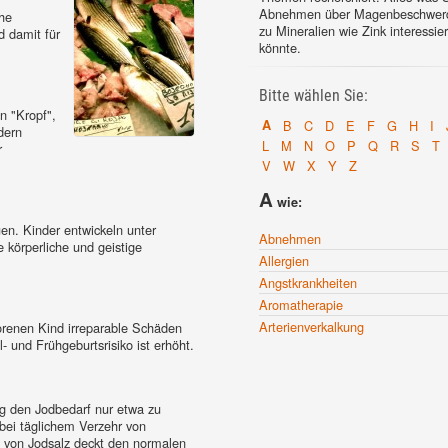
Abnehmen über Magenbeschwerd
che
zu Mineralien wie Zink interessie
d damit für
könnte.
Bitte wählen Sie:
n "Kropf",
A
B
C
D
E
F
G
H
I
dern
L
M
N
O
P
Q
R
S
T
r
V
W
X
Y
Z
A
wie:
en. Kinder entwickeln unter
Abnehmen
 körperliche und geistige
Allergien
Angstkrankheiten
Aromatherapie
Arterienverkalkung
renen Kind irreparable Schäden
und Frühgeburtsrisiko ist erhöht.
g den Jodbedarf nur etwa zu
bei täglichem Verzehr von
 von Jodsalz deckt den normalen