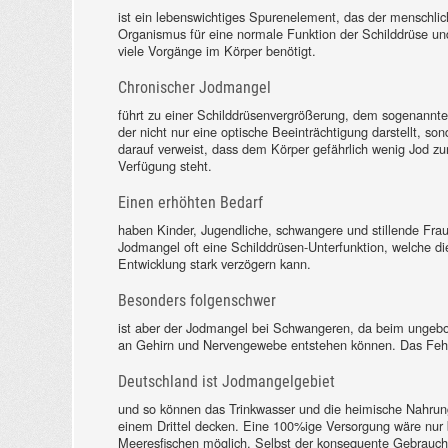
ist ein lebenswichtiges Spurenelement, das der menschli
Organismus für eine normale Funktion der Schilddrüse un
viele Vorgänge im Körper benötigt.
Chronischer Jodmangel
führt zu einer Schilddrüsenvergrößerung, dem sogenannte
der nicht nur eine optische Beeinträchtigung darstellt, son
darauf verweist, dass dem Körper gefährlich wenig Jod zu
Verfügung steht.
Einen erhöhten Bedarf
haben Kinder, Jugendliche, schwangere und stillende Frau
Jodmangel oft eine Schilddrüsen-Unterfunktion, welche die
Entwicklung stark verzögern kann.
Besonders folgenschwer
ist aber der Jodmangel bei Schwangeren, da beim ungebo
an Gehirn und Nervengewebe entstehen können. Das Fehl- 
Deutschland ist Jodmangelgebiet
und so können das Trinkwasser und die heimische Nahrun
einem Drittel decken. Eine 100%ige Versorgung wäre nur 
Meeresfischen möglich. Selbst der konsequente Gebrauch