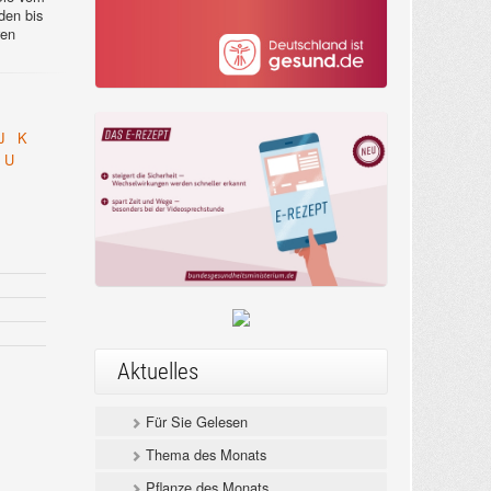
en bis
ren
J
K
U
Aktuelles
Für Sie Gelesen
Thema des Monats
Pflanze des Monats