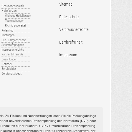
Sitemap
Gesundheitspolitik
Heilpflanzen
Wichtige Heilpflanzen
Datenschutz
Teemischungen
Richtig zubereitet
Verbraucherrechte
Pollenflug
Impfungen
Blut- & Organspende
Barrierefreiheit
Selbsthilfegruppen
Interessante Links
Impressum
Partner & Freunde
Zuzahlungen
Notinsel
Berufsbilder
Beratungsvideos
itteln: Zu Risiken und Nebenwirkungen lesen Sie die Packungsbeilage
nüber der unverbindlichen Preisempfehlung des Herstellers (UVP) oder
ien Produkten außer Büchern. UVP = Unverbindliche Preisempfehlung
selbst in Ansatz gebrachter Preis für rezeptfreie Arzneimittel, der