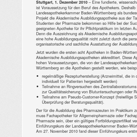
– Eine fundierte, wissensch
Stuttgart, 1. Dezember 2010
ist Voraussetzung für den Beruf des Apothekers. Deshalb 
Landesapothekerkammer Baden-Württemberg als bundesw
Projekt die Akademische Ausbildungsapotheke aus der T
Studenten der Pharmazie bekommen so Hilfe bei der Suc
geeigneten Apotheke für ihr Pflichtpraktikum im letzten A
Denn die Auszeichnung als Akademische Ausbildungsapot
eine hohe Ausbildungsqualität nicht zuletzt durch die pers
organisatorische und sachliche Ausstattung der Ausbildu
Jetzt wurden die ersten acht Apotheken in Baden-Württem
Akademische Ausbildungsapotheken akkreditiert. Diese Ap
hohen Voraussetzungen, die von der Landesapothekerka
Württemberg an die Apotheken gestellt werden, wie beisp
regelmäßige Rezepturherstellung (Arzneimittel, die in
individuell für Patienten hergestellt werden)
Teilnahme an Ringversuchen des Zentrallaboratoriums
zur Qualitätssicherung von Blutuntersuchungen oder 
Teilnahme am Pseudo-Customer-Konzept (freiwillige S
Überprüfung der Beratungsqualität).
Der für die Ausbildung des Pharmazeuten im Praktikum z
muss Fachapotheker für Allgemeinpharmazie oder Fachapo
Pharmazie sein, über ein gültiges Fortbildungszertifikat 
Einführungskurs der Landesapothekerkammer Baden-Würt
Am 27. November 2010 fand dieser Einführungskurs erstma