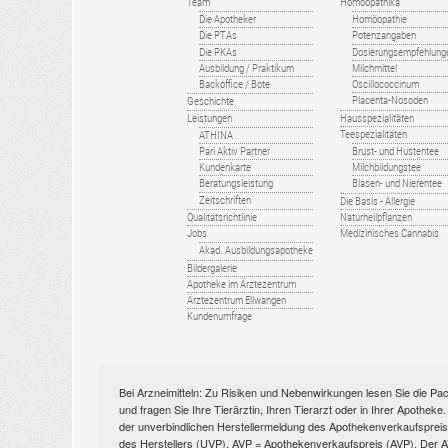
Team
Homöopathika
Die Apotheker
Homöopathie
Die PTAs
Potenzangaben
Die PKAs
Dosierungsempfehlung
Ausbildung / Praktikum
Milchmittel
Backoffice / Bote
Oscillococcinum
Placenta-Nosoden
Geschichte
Leistungen
Hausspezialitäten
Teespezialitäten
ATHINA
Pari Aktiv Partner
Brust- und Hustentee
Kundenkarte
Milchbildungstee
Beratungsleistung
Blasen- und Nierentee
Zeitschriften
Die Basis - Allergie
Qualitätsrichtlinie
Naturheilpflanzen
Jobs
Medizinisches Cannabis
Akad. Ausbildungsapotheke
Bildergalerie
Apotheke im Ärztezentrum
Ärztezentrum Ellwangen
Kundenumfrage
Bei Arzneimitteln: Zu Risiken und Nebenwirkungen lesen Sie die Pac
und fragen Sie Ihre Tierärztin, Ihren Tierarzt oder in Ihrer Apothek
der unverbindlichen Herstellermeldung des Apothekenverkaufspreise
des Herstellers (UVP). AVP = Apothekenverkaufspreis (AVP). Der AVP 