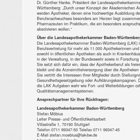
Dr. Günther Hanke, Präsident der Landesapothekerkamm
Württemberg: „Durch unser Konzept der Akademischen A
werden Apotheker, denen eine hochwertige Ausbildung de
Berufsnachwuchses besonders am Herzen liegt zusammen
Pharmazeuten im Praktikum, die ein besonders anspruchs
absolvieren wollen.“
Über die Landesapothekerkammer Baden-Württember
Die Landesapothekerkammer Baden-Württemberg (LAK) is
Berufsvertretung für mehr als 11.000 Apothekerinnen und
sowohl in öffentlichen Apotheken als auch in Krankenhäuse
in der Verwaltung, in der Bundeswehr sowie in Forschung 
Sie setzt sich dafür ein, dass der Apothekerberuf als freie
bleibt und die Arzneimittelversorgung über die Apotheken w
Sie vertritt die Interessen ihrer Mitglieder durch Stellung
Gesundheitsgesetzgebung oder Aufklärungskampagnen. D
die LAK Aufgaben wahr wie Fort- und Weiterbildungen oder
Qualitätsmanagementsystemen.
Ansprechpartner für Ihre Rückfragen:
Landesapothekerkammer Baden-Württemberg
Stefan Möbius
Leiter Presse- und Öffentlichkeitsarbeit
Villastraße 1, 70190 Stuttgart
Telefon 0711 99347-50 Telefax 0711 99347-45
E-Mail stefan.moebius@lak-bw.de