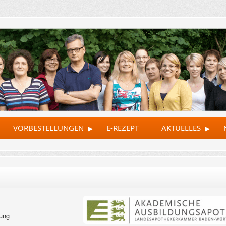
▸
▸
VORBESTELLUNGEN
E-REZEPT
AKTUELLES
dung