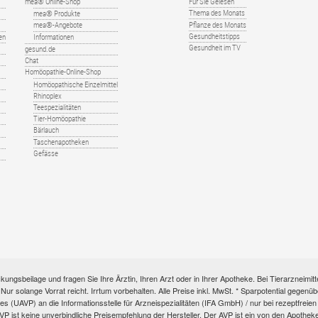
mea® Online-Shop
Für Sie Gelesen
Thema des Monats
mea® Produkte
Pflanze des Monats
mea®-Angebote
Gesundheitstipps
en
Informationen
Gesundheit im TV
gesund.de
Chat
Homöopathie-Online-Shop
Homöopathische Einzelmittel
Rhinoplex
Teespezialitäten
Tier-Homöopathie
Bärlauch
Taschenapotheken
Gefässe
kungsbeilage und fragen Sie Ihre Ärztin, Ihren Arzt oder in Ihrer Apotheke. Bei Tierarzneim
e. Nur solange Vorrat reicht. Irrtum vorbehalten. Alle Preise inkl. MwSt. * Sparpotential gege
s (UAVP) an die Informationsstelle für Arzneispezialitäten (IFA GmbH) / nur bei rezeptfre
ist keine unverbindliche Preisempfehlung der Hersteller. Der AVP ist ein von den Apotheken 