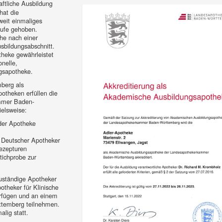
aftliche Ausbildung
hat die
eit einmaliges
aufe gehoben.
he nach einer
usbildungsabschnitt.
heke gewährleistet
onelle,
ngsapotheke.
berg als
otheken erfüllen die
mmer Baden-
ielsweise:
 der Apotheke
 Deutscher Apotheker
Rezepturen
tichprobe zur
uständige Apotheker
theker für Klinische
verfügen und an einem
temberg teilnehmen.
lig statt.