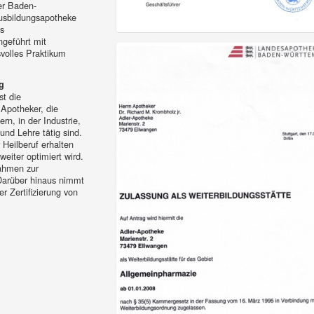
er Baden-
usbildungsapotheke
s
geführt mit
volles Praktikum
g
t die
 Apotheker, die
rn, in der Industrie,
und Lehre tätig sind.
r Heilberuf erhalten
eiter optimiert wird.
nahmen zur
arüber hinaus nimmt
 Zertifizierung von