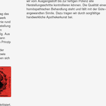
wir vom Ausgangsstoff bis zur fertigen Potenz alle
Herstellungsschritte kontrollieren können. Die Qualität eine
homöopathischen Behandlung steht und fällt mit der Güte 
angewandten Simile. Dazu tragen wir durch sorgfältige
lag das
handwerkliche Apothekerkunst bei.
werk
hie rund
stellung
en
fig. Aus
dann
 Prinzip
der
owie
en sich
itisiert.