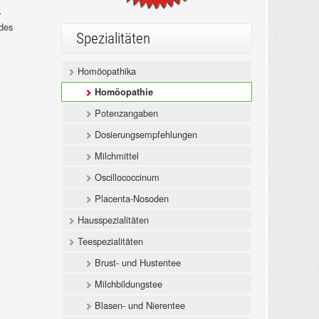
r
des
Spezialitäten
Homöopathika
Homöopathie
Potenzangaben
Dosierungsempfehlungen
Milchmittel
Oscillococcinum
Placenta-Nosoden
Hausspezialitäten
Teespezialitäten
Brust- und Hustentee
Milchbildungstee
Blasen- und Nierentee