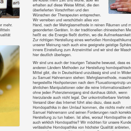
erhalten auf diese Weise Mittel, die den
überlieferten Vorschriften und den
Wünschen der Therapeuten entsprechen.
Wir verreiben und verschütteln alles von
r mehr.
Hand, nach der Mehrglasmethode in reinen Räumen und m
itteln
gesonderten Geräten. In der traditionellen chinesischen Me
ualität
heißt es: die Energie fließt dorthin, wo die Aufmerksamkeit 
Zur richtigen Herstellung eines wertvollen Homöopathikums
unserer Meinung nach auch eine geeignete geistige Sphäre
innere Einstellung zum Arzneimittel und wir sind der Masc
hier deutlich überlegen.
Wir sind uns auch der traurigen Tatsache bewusst, dass es 
anderen Ländern Methoden zur Herstellung homöopathisch
Mittel gibt, die in Deutschland unzulässig sind und in Wide
zu Samuel Hahnemann stehen: Mehrglasmethode, maschin
hergestellte Hochpotenzen nach dem Fluxuationsprinzip un
ähnlichen Manipulationen oder die reine Informationsübert
ohne jeden Potenziervorgang sind durchaus üblich, wenn
hierzulande auch nicht legal. Der unkontrollierbare Vertrieb
Versand über das Internet führt also dazu, dass auch
Homöopathika in den Umlauf kommen, die nichts mehr mit
Samuel Hahnemann und seinen Forderungen nach korrekt
Herstellung zu tun haben. Ist alles, worauf Homöopathie st
auch wirklich Homöopathie? Wir möchten für unsere Kund
verlässliche Homöopathika von höchster Qualität anbieten