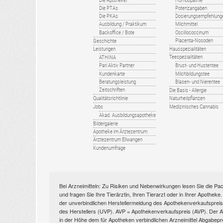
Die Apotheker
Homöopathie
Die PTAs
Potenzangaben
Die PKAs
Dosierungsempfehlung
Ausbildung / Praktikum
Milchmittel
Backoffice / Bote
Oscillococcinum
Placenta-Nosoden
Geschichte
Leistungen
Hausspezialitäten
Teespezialitäten
ATHINA
Pari Aktiv Partner
Brust- und Hustentee
Kundenkarte
Milchbildungstee
Beratungsleistung
Blasen- und Nierentee
Zeitschriften
Die Basis - Allergie
Qualitätsrichtlinie
Naturheilpflanzen
Jobs
Medizinisches Cannabis
Akad. Ausbildungsapotheke
Bildergalerie
Apotheke im Ärztezentrum
Ärztezentrum Ellwangen
Kundenumfrage
Bei Arzneimitteln: Zu Risiken und Nebenwirkungen lesen Sie die Pac
und fragen Sie Ihre Tierärztin, Ihren Tierarzt oder in Ihrer Apothek
der unverbindlichen Herstellermeldung des Apothekenverkaufspreise
des Herstellers (UVP). AVP = Apothekenverkaufspreis (AVP). Der AVP 
in der Höhe dem für Apotheken verbindlichen Arzneimittel Abgabepr