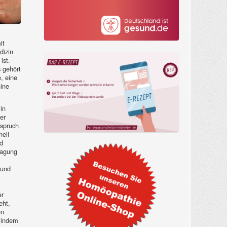
it
dizin
ist.
 gehört
, eine
hine
in
er
rspruch
ell
d
ragung
 und
er
eht,
en
, indem