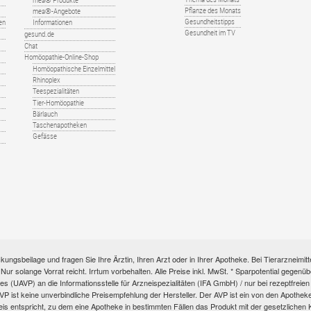
mea® Produkte
Pflanze des Monats
mea®-Angebote
Gesundheitstipps
en
Informationen
Gesundheit im TV
gesund.de
Chat
Homöopathie-Online-Shop
Homöopathische Einzelmittel
Rhinoplex
Teespezialitäten
Tier-Homöopathie
Bärlauch
Taschenapotheken
Gefässe
kungsbeilage und fragen Sie Ihre Ärztin, Ihren Arzt oder in Ihrer Apotheke. Bei Tierarzneim
e. Nur solange Vorrat reicht. Irrtum vorbehalten. Alle Preise inkl. MwSt. * Sparpotential gege
s (UAVP) an die Informationsstelle für Arzneispezialitäten (IFA GmbH) / nur bei rezeptfre
ist keine unverbindliche Preisempfehlung der Hersteller. Der AVP ist ein von den Apotheken 
eis entspricht, zu dem eine Apotheke in bestimmten Fällen das Produkt mit der gesetzliche