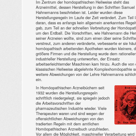
Im Zentrum der homöopathischen Heilweise steht das
Arzneimittel, dessen Herstellung in den Schriften Samuel
Hahnemanns beschrieben ist. Leider wurden diese
Herstellungsregeln im Laufe der Zeit verändert. Zum Teil 
daran, dass es anfangs kein allgemein anerkanntes Regel
gab, zum Teil an der schnellen Verbreitung der Homöopat
um den Erdball. Die Vorschriften, wie Hahnemann die Her
seiner Arzneien wollte, sind zum einen über seine Schrift
verstreut, zum anderen veränderte, verbesserte er sie häu
homöopathisch arbeitenden Apotheken wurden kleinere, 
größere Firmen und die Herstellung wurde dem rationellen
industrieller Herstellung unterworfen, der Einsatz
arbeitserleichternder Maschinen kam hinzu. Auch die von 
klassischen Heilweise abgelehnte Komplexhomöopathie s
weitere Abweichungen von der Lehre Hahnemanns schlich
ein.
In Homöopathischen Arzneibüchern seit
1932 wurden die Herstellungsregeln
schriftlich niedergelegt, sie spiegeln jedoch
die Arbeitsvorschriften der
pharmazeutischen Industrie wieder. Viele
Therapeuten waren und sind wegen der
offensichtlichen Abweichungen von den
tradierten Regeln mit dem amtlichen
Homöopathischen Arzneibuch unzufrieden.
Vor allem die Möglichkeit, maschineller Verarbeitung wird kr