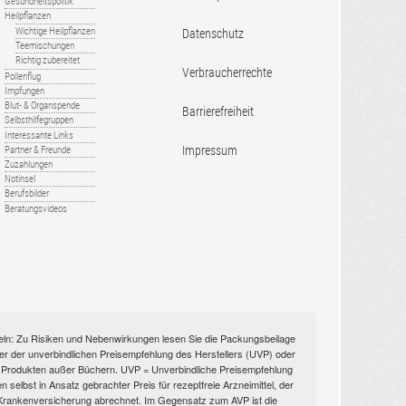
Gesundheitspolitik
Heilpflanzen
Wichtige Heilpflanzen
Datenschutz
Teemischungen
Richtig zubereitet
Verbraucherrechte
Pollenflug
Impfungen
Blut- & Organspende
Barrierefreiheit
Selbsthilfegruppen
Interessante Links
Impressum
Partner & Freunde
Zuzahlungen
Notinsel
Berufsbilder
Beratungsvideos
itteln: Zu Risiken und Nebenwirkungen lesen Sie die Packungsbeilage
nüber der unverbindlichen Preisempfehlung des Herstellers (UVP) oder
ien Produkten außer Büchern. UVP = Unverbindliche Preisempfehlung
selbst in Ansatz gebrachter Preis für rezeptfreie Arzneimittel, der
n Krankenversicherung abrechnet. Im Gegensatz zum AVP ist die