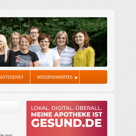
▸
NOTDIENST
WISSENSWERTES
Sie vom