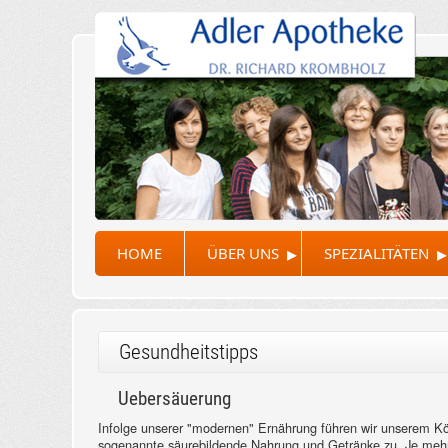
▸
▸
HOME
ÜBER UNS
SPEZIALITÄTEN
Gesundheitstipps
Uebersäuerung
Infolge unserer "modernen" Ernährung führen wir unserem Kö
sogenannte säurebildende Nahrung und Getränke zu. Je meh