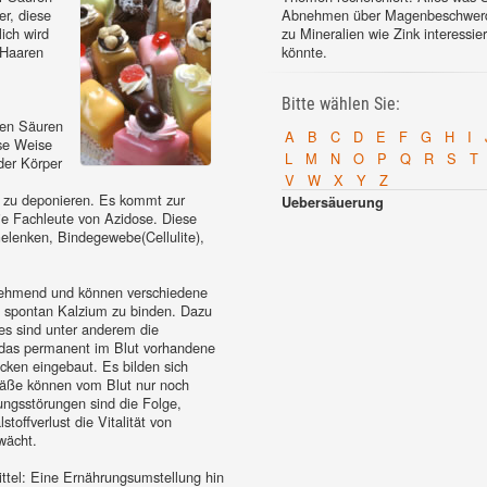
er, diese
Abnehmen über Magenbeschwerd
ich wird
zu Mineralien wie Zink interessie
 Haaren
könnte.
Bitte wählen Sie:
gen Säuren
A
B
C
D
E
F
G
H
I
se Weise
L
M
N
O
P
Q
R
S
T
der Körper
V
W
X
Y
Z
e zu deponieren. Es kommt zur
Uebersäuerung
ie Fachleute von Azidose. Diese
Gelenken, Bindegewebe(Cellulite),
nehmend und können verschiedene
, spontan Kalzium zu binden. Dazu
es sind unter anderem die
 das permanent im Blut vorhandene
ken eingebaut. Es bilden sich
fäße können vom Blut nur noch
ungsstörungen sind die Folge,
offverlust die Vitalität von
wächt.
ttel: Eine Ernährungsumstellung hin