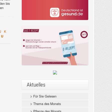
en bis
ren
J
K
U
Aktuelles
Für Sie Gelesen
Thema des Monats
Pflanze des Monats