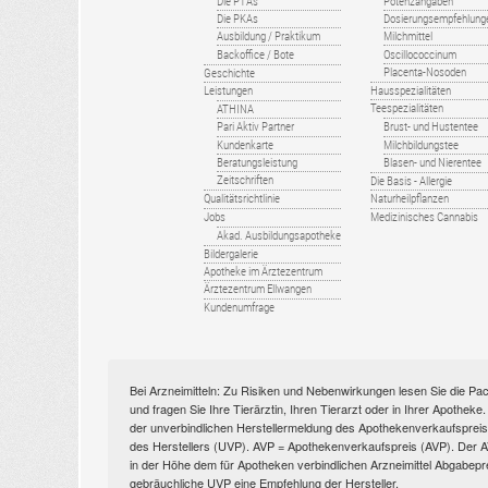
Die PTAs
Potenzangaben
Die PKAs
Dosierungsempfehlung
Ausbildung / Praktikum
Milchmittel
Backoffice / Bote
Oscillococcinum
Placenta-Nosoden
Geschichte
Leistungen
Hausspezialitäten
Teespezialitäten
ATHINA
Pari Aktiv Partner
Brust- und Hustentee
Kundenkarte
Milchbildungstee
Beratungsleistung
Blasen- und Nierentee
Zeitschriften
Die Basis - Allergie
Qualitätsrichtlinie
Naturheilpflanzen
Jobs
Medizinisches Cannabis
Akad. Ausbildungsapotheke
Bildergalerie
Apotheke im Ärztezentrum
Ärztezentrum Ellwangen
Kundenumfrage
Bei Arzneimitteln: Zu Risiken und Nebenwirkungen lesen Sie die Pac
und fragen Sie Ihre Tierärztin, Ihren Tierarzt oder in Ihrer Apothek
der unverbindlichen Herstellermeldung des Apothekenverkaufspreise
des Herstellers (UVP). AVP = Apothekenverkaufspreis (AVP). Der AVP 
in der Höhe dem für Apotheken verbindlichen Arzneimittel Abgabepr
gebräuchliche UVP eine Empfehlung der Hersteller.