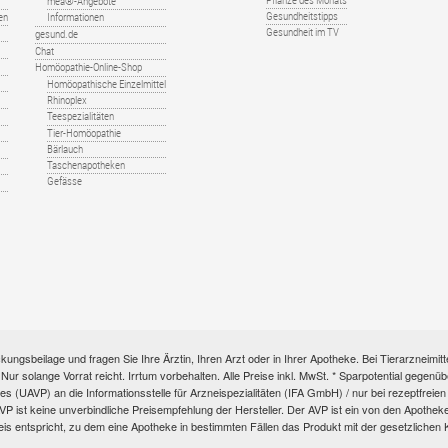
Pflanze des Monats
mea®-Angebote
Gesundheitstipps
en
Informationen
Gesundheit im TV
gesund.de
Chat
Homöopathie-Online-Shop
Homöopathische Einzelmittel
Rhinoplex
Teespezialitäten
Tier-Homöopathie
Bärlauch
Taschenapotheken
Gefässe
kungsbeilage und fragen Sie Ihre Ärztin, Ihren Arzt oder in Ihrer Apotheke. Bei Tierarzneim
e. Nur solange Vorrat reicht. Irrtum vorbehalten. Alle Preise inkl. MwSt. * Sparpotential gege
s (UAVP) an die Informationsstelle für Arzneispezialitäten (IFA GmbH) / nur bei rezeptfre
ist keine unverbindliche Preisempfehlung der Hersteller. Der AVP ist ein von den Apotheken 
eis entspricht, zu dem eine Apotheke in bestimmten Fällen das Produkt mit der gesetzliche