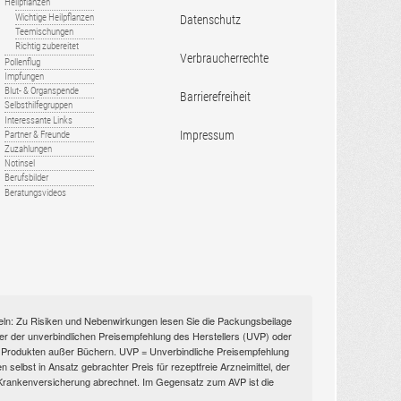
Heilpflanzen
Wichtige Heilpflanzen
Datenschutz
Teemischungen
Richtig zubereitet
Verbraucherrechte
Pollenflug
Impfungen
Blut- & Organspende
Barrierefreiheit
Selbsthilfegruppen
Interessante Links
Impressum
Partner & Freunde
Zuzahlungen
Notinsel
Berufsbilder
Beratungsvideos
itteln: Zu Risiken und Nebenwirkungen lesen Sie die Packungsbeilage
nüber der unverbindlichen Preisempfehlung des Herstellers (UVP) oder
ien Produkten außer Büchern. UVP = Unverbindliche Preisempfehlung
selbst in Ansatz gebrachter Preis für rezeptfreie Arzneimittel, der
n Krankenversicherung abrechnet. Im Gegensatz zum AVP ist die