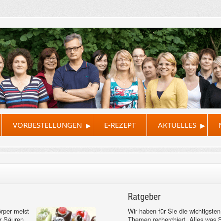
▸
▸
VORBESTELLUNGEN
E-REZEPT
AKTUELLES
Ratgeber
rper meist
Wir haben für Sie die wichtigsten
r Säuren
Themen recherchiert. Alles was 