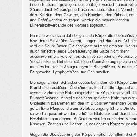
in den Blutstrom gelangen, desto eifriger versucht unser Körp
Säuren durch körpereigene Basen zu neutralisieren. Vornehml
dazu Kalzium dem Gewebe, den Knochen, den Zähnen, den
und Gefäßwänden entzogen, werden die basenbildenden
Mineralstoffverbände des Körpers abgebaut.
Normalerweise scheidet der gesunde Körper die überschüssi
bzw. deren Salze über Nieren, Lungen und Haut aus. Auf die
wird ein Säure-Basen-Gleichgewicht aufrecht erhalten. Kann 
durch fortschreitende Übersäuerung die Salze nicht mehr
ausschwemmen, versucht er, sie in verschiedenen Körperteil
Verschlackung. Bei einer ständigen Übersäuerung sprechen d
manifestiert sich in Ablagerungen in Blutgefäßen, Muskeln, 
Fettgewebe, Lymphgefäßen und Gehirnzellen.
Die sogenannten Schlackendepots behindern den Körper zu
Krankheiten auslösen: Übersäuertes Blut hat die Eigenschaft
werden vorhandene Kalziumspeicher im Körper angezapft. Di
Blutgefäßwände. Anstelle des herausgelösten Kalziums wird
Cholesterin zusammen mit den im Blut schwimmenden Schlac
gefährliche Plaques, die zur Gefäßverengung führen. Die Ge
schwerlich passiert werden, erhöhter Blutdruck und Durchblut
Herzinfarkt kann drohen. Außerdem werden durch den Mineralst
Knochen, Zähnen und Haaren, ja des ganzen Körpers, gesch
Gegen die Übersäuerung des Körpers helfen vor allem drei Mi