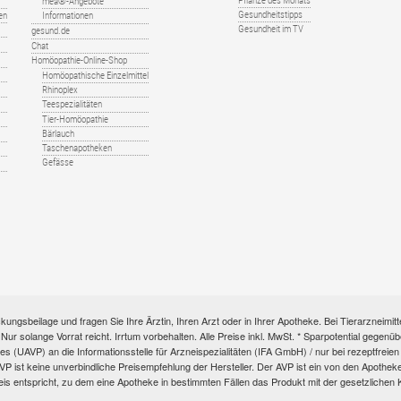
Pflanze des Monats
mea®-Angebote
Gesundheitstipps
en
Informationen
Gesundheit im TV
gesund.de
Chat
Homöopathie-Online-Shop
Homöopathische Einzelmittel
Rhinoplex
Teespezialitäten
Tier-Homöopathie
Bärlauch
Taschenapotheken
Gefässe
kungsbeilage und fragen Sie Ihre Ärztin, Ihren Arzt oder in Ihrer Apotheke. Bei Tierarzneim
e. Nur solange Vorrat reicht. Irrtum vorbehalten. Alle Preise inkl. MwSt. * Sparpotential gege
s (UAVP) an die Informationsstelle für Arzneispezialitäten (IFA GmbH) / nur bei rezeptfre
ist keine unverbindliche Preisempfehlung der Hersteller. Der AVP ist ein von den Apotheken 
eis entspricht, zu dem eine Apotheke in bestimmten Fällen das Produkt mit der gesetzliche