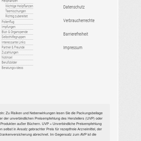
Heilpflanzen
Wichtige Heilpflanzen
Datenschutz
Teemischungen
Richtig zubereitet
Verbraucherrechte
Pollenflug
Impfungen
Blut- & Organspende
Barrierefreiheit
Selbsthilfegruppen
Interessante Links
Impressum
Partner & Freunde
Zuzahlungen
Notinsel
Berufsbilder
Beratungsvideos
itteln: Zu Risiken und Nebenwirkungen lesen Sie die Packungsbeilage
nüber der unverbindlichen Preisempfehlung des Herstellers (UVP) oder
ien Produkten außer Büchern. UVP = Unverbindliche Preisempfehlung
selbst in Ansatz gebrachter Preis für rezeptfreie Arzneimittel, der
n Krankenversicherung abrechnet. Im Gegensatz zum AVP ist die