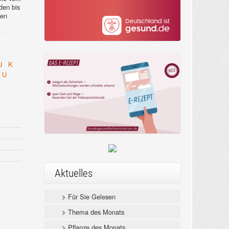
en bis
ren
J
K
U
Aktuelles
Für Sie Gelesen
Thema des Monats
Pflanze des Monats