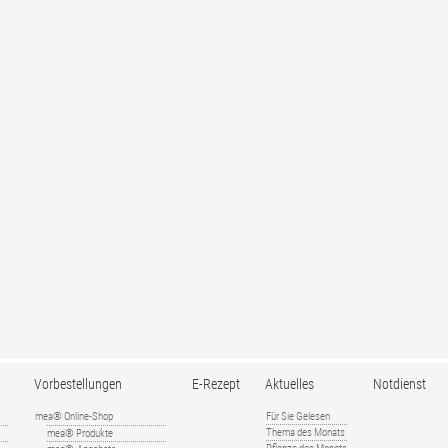
Vorbestellungen
E-Rezept
Aktuelles
Notdienst
mea® Online-Shop
Für Sie Gelesen
Thema des Monats
mea® Produkte