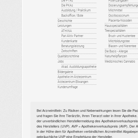
Die PTAs
Potenzangaben
Die PKAs
Dosierungsempfehlung
Ausbildung / Praktikum
Milchmittel
Backoffice / Bote
Oscillococcinum
Placenta-Nosoden
Geschichte
Leistungen
Hausspezialitäten
Teespezialitäten
ATHINA
Pari Aktiv Partner
Brust- und Hustentee
Kundenkarte
Milchbildungstee
Beratungsleistung
Blasen- und Nierentee
Zeitschriften
Die Basis - Allergie
Qualitätsrichtlinie
Naturheilpflanzen
Jobs
Medizinisches Cannabis
Akad. Ausbildungsapotheke
Bildergalerie
Apotheke im Ärztezentrum
Ärztezentrum Ellwangen
Kundenumfrage
Bei Arzneimitteln: Zu Risiken und Nebenwirkungen lesen Sie die Pac
und fragen Sie Ihre Tierärztin, Ihren Tierarzt oder in Ihrer Apothek
der unverbindlichen Herstellermeldung des Apothekenverkaufspreise
des Herstellers (UVP). AVP = Apothekenverkaufspreis (AVP). Der AVP 
in der Höhe dem für Apotheken verbindlichen Arzneimittel Abgabepr
gebräuchliche UVP eine Empfehlung der Hersteller.