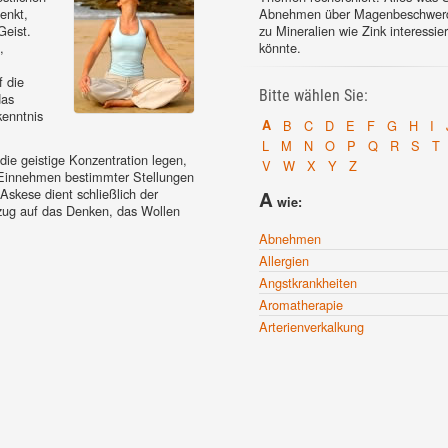
enkt,
Abnehmen über Magenbeschwerd
Geist.
zu Mineralien wie Zink interessie
,
könnte.
f die
Bitte wählen Sie:
das
kenntnis
A
B
C
D
E
F
G
H
I
L
M
N
O
P
Q
R
S
T
ie geistige Konzentration legen,
V
W
X
Y
Z
 Einnehmen bestimmter Stellungen
Askese dient schließlich der
A
wie:
ezug auf das Denken, das Wollen
Abnehmen
Allergien
Angstkrankheiten
Aromatherapie
Arterienverkalkung