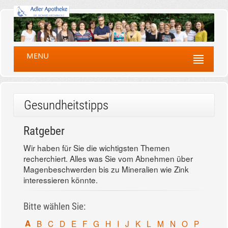
MENU
Gesundheitstipps
Ratgeber
Wir haben für Sie die wichtigsten Themen
recherchiert. Alles was Sie vom Abnehmen über
Magenbeschwerden bis zu Mineralien wie Zink
interessieren könnte.
Bitte wählen Sie:
A
B
C
D
E
F
G
H
I
J
K
L
M
N
O
P