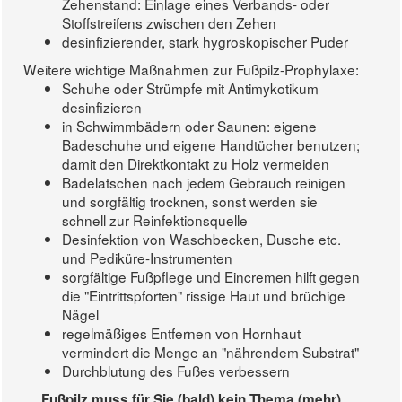
Zehenstand: Einlage eines Verbands- oder
Stoffstreifens zwischen den Zehen
desinfizierender, stark hygroskopischer Puder
Weitere wichtige Maßnahmen zur Fußpilz-Prophylaxe:
Schuhe oder Strümpfe mit Antimykotikum
desinfizieren
in Schwimmbädern oder Saunen: eigene
Badeschuhe und eigene Handtücher benutzen;
damit den Direktkontakt zu Holz vermeiden
Badelatschen nach jedem Gebrauch reinigen
und sorgfältig trocknen, sonst werden sie
schnell zur Reinfektionsquelle
Desinfektion von Waschbecken, Dusche etc.
und Pediküre-Instrumenten
sorgfältige Fußpflege und Eincremen hilft gegen
die "Eintrittspforten" rissige Haut und brüchige
Nägel
regelmäßiges Entfernen von Hornhaut
vermindert die Menge an "nährendem Substrat"
Durchblutung des Fußes verbessern
Fußpilz muss für Sie (bald) kein Thema (mehr)