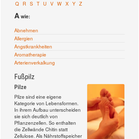
Q
R
S
T
U
V
W
X
Y
Z
A
wie:
Abnehmen
Allergien
Angstkrankheiten
Aromatherapie
Arterienverkalkung
Fußpilz
Pilze
Pilze sind eine eigene
Kategorie von Lebensformen.
In ihrem Aufbau unterscheiden
sie sich deutlich von
Pflanzenzellen. So enthalten
die Zellwände Chitin statt
Zellulose. Als Nährstoffspeicher