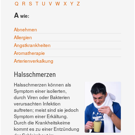
Q
R
S
T
U
V
W
X
Y
Z
A
wie:
Abnehmen
Allergien
Angstkrankheiten
Aromatherapie
Arterienverkalkung
Halsschmerzen
Halsschmerzen können als
Symptom einer isolierten,
durch Viren oder Bakterien
verursachten Infektion
auftreten; meist sind sie jedoch
Symptom einer Erkältung.
Durch die Krankheitskeime
kommt es zu einer Entzündung