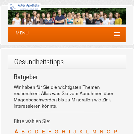
MENU
Gesundheitstipps
Ratgeber
Wir haben für Sie die wichtigsten Themen
recherchiert. Alles was Sie vom Abnehmen über
Magenbeschwerden bis zu Mineralien wie Zink
interessieren könnte.
Bitte wählen Sie:
A
B
C
D
E
F
G
H
I
J
K
L
M
N
O
P