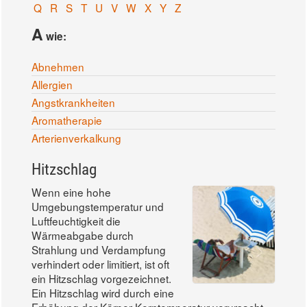
Q
R
S
T
U
V
W
X
Y
Z
A
wie:
Abnehmen
Allergien
Angstkrankheiten
Aromatherapie
Arterienverkalkung
Hitzschlag
Wenn eine hohe
Umgebungstemperatur und
Luftfeuchtigkeit die
Wärmeabgabe durch
Strahlung und Verdampfung
verhindert oder limitiert, ist oft
ein Hitzschlag vorgezeichnet.
Ein Hitzschlag wird durch eine