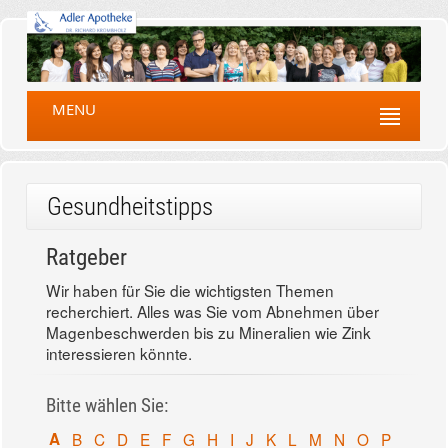
MENU
Gesundheitstipps
Ratgeber
Wir haben für Sie die wichtigsten Themen
recherchiert. Alles was Sie vom Abnehmen über
Magenbeschwerden bis zu Mineralien wie Zink
interessieren könnte.
Bitte wählen Sie:
A
B
C
D
E
F
G
H
I
J
K
L
M
N
O
P