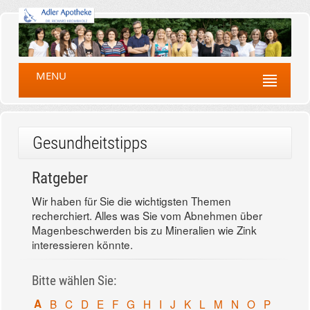
MENU
Gesundheitstipps
Ratgeber
Wir haben für Sie die wichtigsten Themen
recherchiert. Alles was Sie vom Abnehmen über
Magenbeschwerden bis zu Mineralien wie Zink
interessieren könnte.
Bitte wählen Sie:
A
B
C
D
E
F
G
H
I
J
K
L
M
N
O
P