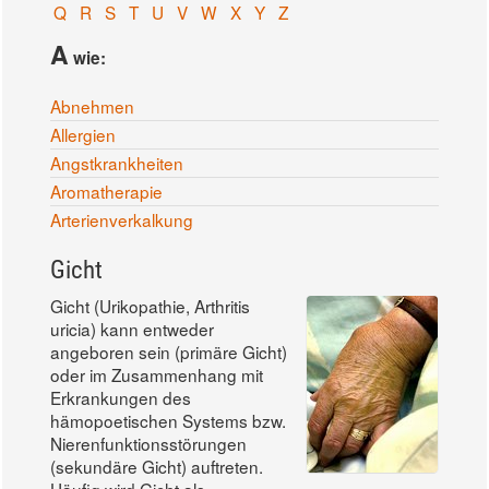
Q
R
S
T
U
V
W
X
Y
Z
A
wie:
Abnehmen
Allergien
Angstkrankheiten
Aromatherapie
Arterienverkalkung
Gicht
Gicht (Urikopathie, Arthritis
uricia) kann entweder
angeboren sein (primäre Gicht)
oder im Zusammenhang mit
Erkrankungen des
hämopoetischen Systems bzw.
Nierenfunktionsstörungen
(sekundäre Gicht) auftreten.