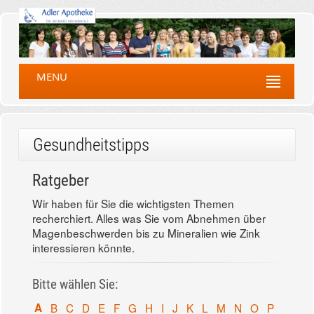
MENU
Gesundheitstipps
Ratgeber
Wir haben für Sie die wichtigsten Themen
recherchiert. Alles was Sie vom Abnehmen über
Magenbeschwerden bis zu Mineralien wie Zink
interessieren könnte.
Bitte wählen Sie:
A
B
C
D
E
F
G
H
I
J
K
L
M
N
O
P