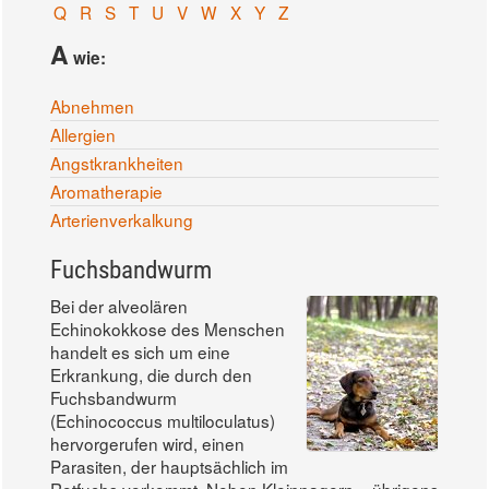
Q
R
S
T
U
V
W
X
Y
Z
A
wie:
Abnehmen
Allergien
Angstkrankheiten
Aromatherapie
Arterienverkalkung
Fuchsbandwurm
Bei der alveolären
Echinokokkose des Menschen
handelt es sich um eine
Erkrankung, die durch den
Fuchsbandwurm
(Echinococcus multiloculatus)
hervorgerufen wird, einen
Parasiten, der hauptsächlich im