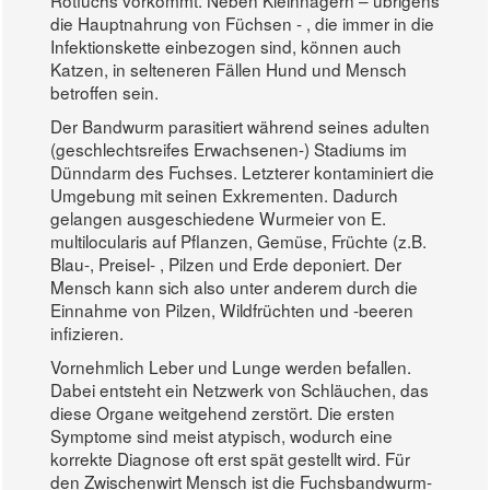
Rotfuchs vorkommt. Neben Kleinnagern – übrigens
die Hauptnahrung von Füchsen - , die immer in die
Infektionskette einbezogen sind, können auch
Katzen, in selteneren Fällen Hund und Mensch
betroffen sein.
Der Bandwurm parasitiert während seines adulten
(geschlechtsreifes Erwachsenen-) Stadiums im
Dünndarm des Fuchses. Letzterer kontaminiert die
Umgebung mit seinen Exkrementen. Dadurch
gelangen ausgeschiedene Wurmeier von E.
multilocularis auf Pflanzen, Gemüse, Früchte (z.B.
Blau-, Preisel- , Pilzen und Erde deponiert. Der
Mensch kann sich also unter anderem durch die
Einnahme von Pilzen, Wildfrüchten und -beeren
infizieren.
Vornehmlich Leber und Lunge werden befallen.
Dabei entsteht ein Netzwerk von Schläuchen, das
diese Organe weitgehend zerstört. Die ersten
Symptome sind meist atypisch, wodurch eine
korrekte Diagnose oft erst spät gestellt wird. Für
den Zwischenwirt Mensch ist die Fuchsbandwurm-