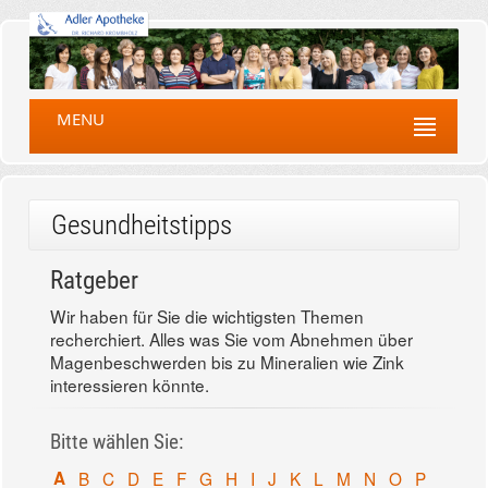
MENU
Gesundheitstipps
Ratgeber
Wir haben für Sie die wichtigsten Themen
recherchiert. Alles was Sie vom Abnehmen über
Magenbeschwerden bis zu Mineralien wie Zink
interessieren könnte.
Bitte wählen Sie:
A
B
C
D
E
F
G
H
I
J
K
L
M
N
O
P