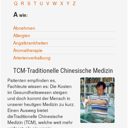
Q
R
S
T
U
V
W
X
Y
Z
A
wie:
Abnehmen
Allergien
Angstkrankheiten
Aromatherapie
Arterienverkalkung
TCM-Traditionelle Chinesische Medizin
Patienten empfinden es,
Fachleute wissen es: Die Kosten
im Gesundheitswesen steigen
und doch kommt der Mensch in
unserer heutigen Medizin zu kurz.
Einen Ausweg bietet
dieTraditionelle Chinesische
Medizin (TCM), welche weit mehr