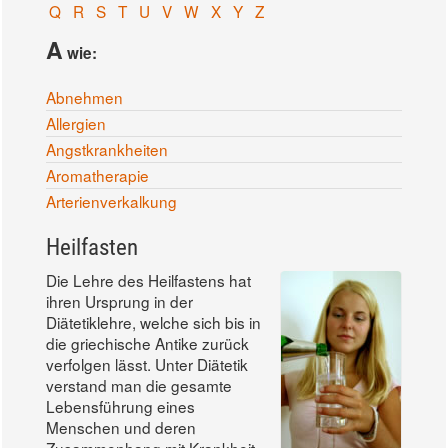
Q
R
S
T
U
V
W
X
Y
Z
A
wie:
Abnehmen
Allergien
Angstkrankheiten
Aromatherapie
Arterienverkalkung
Heilfasten
Die Lehre des Heilfastens hat
ihren Ursprung in der
Diätetiklehre, welche sich bis in
die griechische Antike zurück
verfolgen lässt. Unter Diätetik
verstand man die gesamte
Lebensführung eines
Menschen und deren