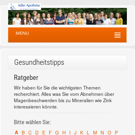
MENU
Gesundheitstipps
Ratgeber
Wir haben für Sie die wichtigsten Themen
recherchiert. Alles was Sie vom Abnehmen über
Magenbeschwerden bis zu Mineralien wie Zink
interessieren könnte.
Bitte wählen Sie:
A
B
C
D
E
F
G
H
I
J
K
L
M
N
O
P