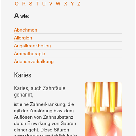
Q
R
S
T
U
V
W
X
Y
Z
A
wie:
Abnehmen
Allergien
Angstkrankheiten
Aromatherapie
Arterienverkalkung
Karies
Karies, auch Zahnfäule
genannt,
ist eine Zahnerkrankung, die
mit der Zerstörung bzw. dem
Auflösen von Zahnsubstanz
durch Einwirkung von Säuren
einher geht. Diese Säuren
entstehen hauptsächlich beim