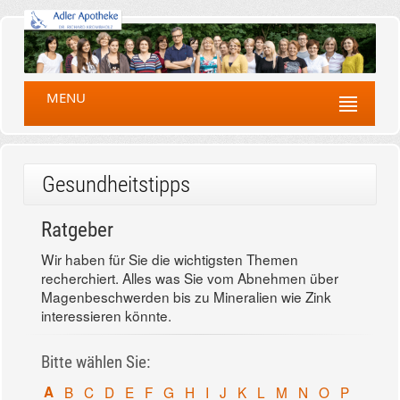
MENU
Gesundheitstipps
Ratgeber
Wir haben für Sie die wichtigsten Themen
recherchiert. Alles was Sie vom Abnehmen über
Magenbeschwerden bis zu Mineralien wie Zink
interessieren könnte.
Bitte wählen Sie:
A
B
C
D
E
F
G
H
I
J
K
L
M
N
O
P