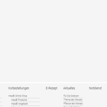
Vorbestellungen
E-Rezept
Aktuelles
Notdienst
mea® Online-Shop
Für Sie Gelesen
Thema des Monats
mea® Produkte
Pflanze des Monats
mea®-Angebote