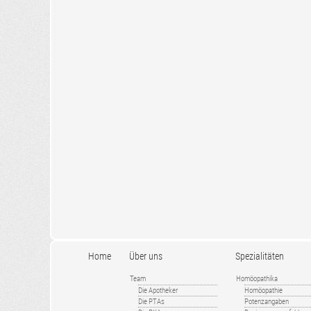
Home
Über uns
Spezialitäten
Team
Homöopathika
Die Apotheker
Homöopathie
Die PTAs
Potenzangaben