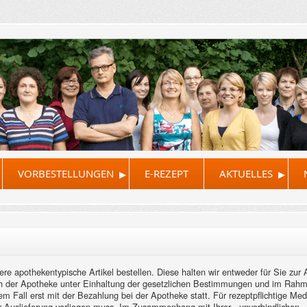
▸
▸
VORBESTELLUNGEN
E-REZEPT
AKTUELLES
re apothekentypische Artikel bestellen. Diese halten wir entweder für Sie zur
eich der Apotheke unter Einhaltung der gesetzlichen Bestimmungen und im Rah
edem Fall erst mit der Bezahlung bei der Apotheke statt. Für rezeptpflichtige M
der Auslieferung vorliegen muss. Im Zusammenhang mit Ihrer - unverbindlichen