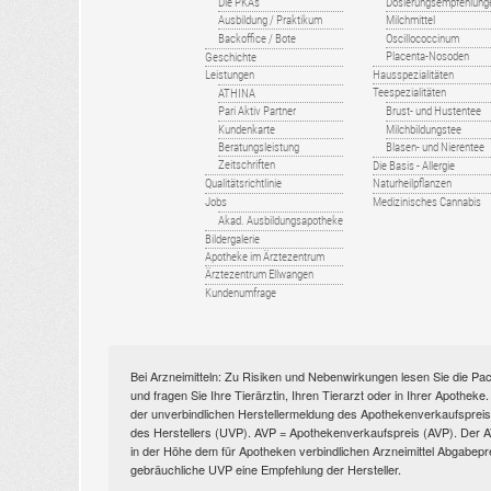
Die PKAs
Dosierungsempfehlung
Ausbildung / Praktikum
Milchmittel
Backoffice / Bote
Oscillococcinum
Placenta-Nosoden
Geschichte
Leistungen
Hausspezialitäten
Teespezialitäten
ATHINA
Pari Aktiv Partner
Brust- und Hustentee
Kundenkarte
Milchbildungstee
Beratungsleistung
Blasen- und Nierentee
Zeitschriften
Die Basis - Allergie
Qualitätsrichtlinie
Naturheilpflanzen
Jobs
Medizinisches Cannabis
Akad. Ausbildungsapotheke
Bildergalerie
Apotheke im Ärztezentrum
Ärztezentrum Ellwangen
Kundenumfrage
Bei Arzneimitteln: Zu Risiken und Nebenwirkungen lesen Sie die Pac
und fragen Sie Ihre Tierärztin, Ihren Tierarzt oder in Ihrer Apothek
der unverbindlichen Herstellermeldung des Apothekenverkaufspreise
des Herstellers (UVP). AVP = Apothekenverkaufspreis (AVP). Der AVP 
in der Höhe dem für Apotheken verbindlichen Arzneimittel Abgabepr
gebräuchliche UVP eine Empfehlung der Hersteller.