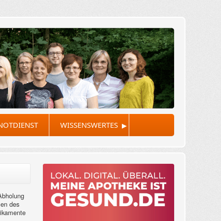
▸
NOTDIENST
WISSENSWERTES
 Abholung
men des
edikamente