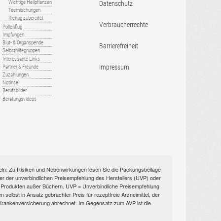
Wichtige Heilpflanzen
Datenschutz
Teemischungen
Richtig zubereitet
Verbraucherrechte
Pollenflug
Impfungen
Blut- & Organspende
Barrierefreiheit
Selbsthilfegruppen
Interessante Links
Impressum
Partner & Freunde
Zuzahlungen
Notinsel
Berufsbilder
Beratungsvideos
itteln: Zu Risiken und Nebenwirkungen lesen Sie die Packungsbeilage
nüber der unverbindlichen Preisempfehlung des Herstellers (UVP) oder
ien Produkten außer Büchern. UVP = Unverbindliche Preisempfehlung
selbst in Ansatz gebrachter Preis für rezeptfreie Arzneimittel, der
n Krankenversicherung abrechnet. Im Gegensatz zum AVP ist die