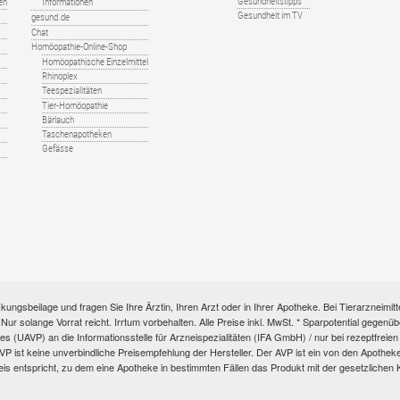
Gesundheitstipps
en
Informationen
Gesundheit im TV
gesund.de
Chat
Homöopathie-Online-Shop
Homöopathische Einzelmittel
Rhinoplex
Teespezialitäten
Tier-Homöopathie
Bärlauch
Taschenapotheken
Gefässe
kungsbeilage und fragen Sie Ihre Ärztin, Ihren Arzt oder in Ihrer Apotheke. Bei Tierarzneim
e. Nur solange Vorrat reicht. Irrtum vorbehalten. Alle Preise inkl. MwSt. * Sparpotential gege
s (UAVP) an die Informationsstelle für Arzneispezialitäten (IFA GmbH) / nur bei rezeptfre
ist keine unverbindliche Preisempfehlung der Hersteller. Der AVP ist ein von den Apotheken 
eis entspricht, zu dem eine Apotheke in bestimmten Fällen das Produkt mit der gesetzliche