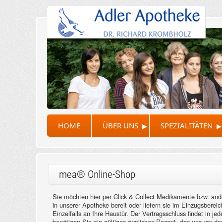
▸
▸
HOME
ÜBER UNS
SPEZIALITÄTEN
mea® Online-Shop
Sie möchten hier per Click & Collect Medikamente bzw. ande
in unserer Apotheke bereit oder liefern sie im Einzugsber
Einzelfalls an Ihre Haustür. Der Vertragsschluss findet in j
benötigen Sie ein gültiges ärztliches Rezept, das uns vor 