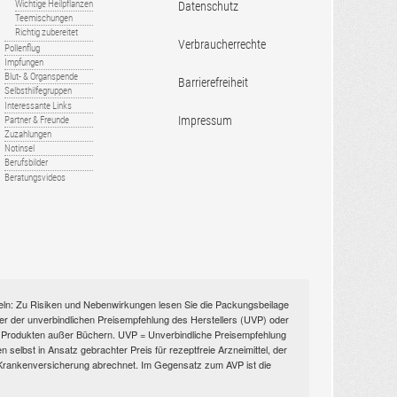
Wichtige Heilpflanzen
Datenschutz
Teemischungen
Richtig zubereitet
Verbraucherrechte
Pollenflug
Impfungen
Blut- & Organspende
Barrierefreiheit
Selbsthilfegruppen
Interessante Links
Impressum
Partner & Freunde
Zuzahlungen
Notinsel
Berufsbilder
Beratungsvideos
itteln: Zu Risiken und Nebenwirkungen lesen Sie die Packungsbeilage
nüber der unverbindlichen Preisempfehlung des Herstellers (UVP) oder
ien Produkten außer Büchern. UVP = Unverbindliche Preisempfehlung
selbst in Ansatz gebrachter Preis für rezeptfreie Arzneimittel, der
n Krankenversicherung abrechnet. Im Gegensatz zum AVP ist die