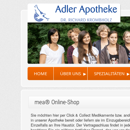
▸
▸
HOME
ÜBER UNS
SPEZIALITÄTEN
mea® Online-Shop
Sie möchten hier per Click & Collect Medikamente bzw. ande
in unserer Apotheke bereit oder liefern sie im Einzugsber
Einzelfalls an Ihre Haustür. Der Vertragsschluss findet in j
benötigen Sie ein gültiges ärztliches Rezept, das uns vor 