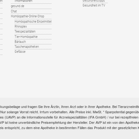
Gesundheitstipps
en
Informationen
Gesundheit im TV
gesund.de
Chat
Homöopathie-Online-Shop
Homöopathische Einzelmittel
Rhinoplex
Teespezialitäten
Tier-Homöopathie
Bärlauch
Taschenapotheken
Gefässe
kungsbeilage und fragen Sie Ihre Ärztin, Ihren Arzt oder in Ihrer Apotheke. Bei Tierarzneim
e. Nur solange Vorrat reicht. Irrtum vorbehalten. Alle Preise inkl. MwSt. * Sparpotential gege
s (UAVP) an die Informationsstelle für Arzneispezialitäten (IFA GmbH) / nur bei rezeptfre
ist keine unverbindliche Preisempfehlung der Hersteller. Der AVP ist ein von den Apotheken 
eis entspricht, zu dem eine Apotheke in bestimmten Fällen das Produkt mit der gesetzliche