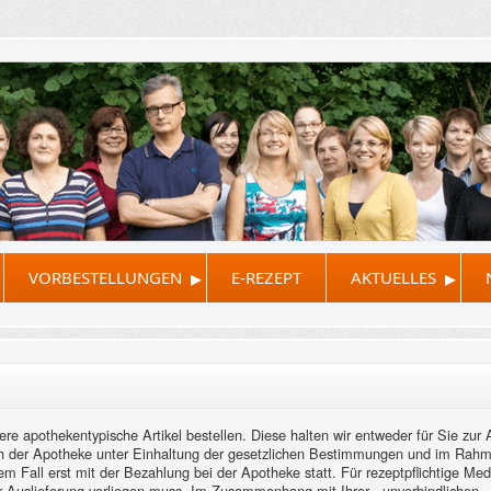
▸
▸
VORBESTELLUNGEN
E-REZEPT
AKTUELLES
re apothekentypische Artikel bestellen. Diese halten wir entweder für Sie zur
eich der Apotheke unter Einhaltung der gesetzlichen Bestimmungen und im Rah
edem Fall erst mit der Bezahlung bei der Apotheke statt. Für rezeptpflichtige M
der Auslieferung vorliegen muss. Im Zusammenhang mit Ihrer - unverbindlichen