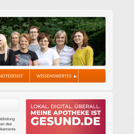
▸
NOTDIENST
WISSENSWERTES
 Abholung
men des
edikamente