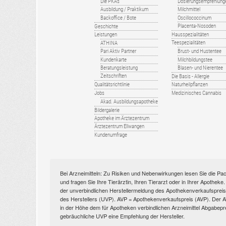
Die PKAs
Dosierungsempfehlung
Ausbildung / Praktikum
Milchmittel
Backoffice / Bote
Oscillococcinum
Placenta-Nosoden
Geschichte
Leistungen
Hausspezialitäten
Teespezialitäten
ATHINA
Pari Aktiv Partner
Brust- und Hustentee
Kundenkarte
Milchbildungstee
Beratungsleistung
Blasen- und Nierentee
Zeitschriften
Die Basis - Allergie
Qualitätsrichtlinie
Naturheilpflanzen
Jobs
Medizinisches Cannabis
Akad. Ausbildungsapotheke
Bildergalerie
Apotheke im Ärztezentrum
Ärztezentrum Ellwangen
Kundenumfrage
Bei Arzneimitteln: Zu Risiken und Nebenwirkungen lesen Sie die Pac
und fragen Sie Ihre Tierärztin, Ihren Tierarzt oder in Ihrer Apothek
der unverbindlichen Herstellermeldung des Apothekenverkaufspreise
des Herstellers (UVP). AVP = Apothekenverkaufspreis (AVP). Der AVP 
in der Höhe dem für Apotheken verbindlichen Arzneimittel Abgabepr
gebräuchliche UVP eine Empfehlung der Hersteller.