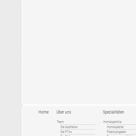
Home
Über uns
Spezialitäten
Team
Homöopathika
Die Apotheker
Homöopathie
Die PTAs
Potenzangaben