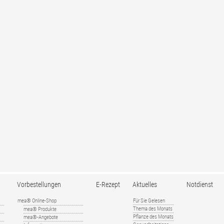
Vorbestellungen
E-Rezept
Aktuelles
Notdienst
mea® Online-Shop
Für Sie Gelesen
Thema des Monats
mea® Produkte
Pflanze des Monats
mea®-Angebote